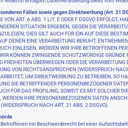
um Widerruf erfolgten Datenverarbeitung bleibt vom Wider
sonderen Fällen sowie gegen Direktwerbung (Art. 21 
N ART. 6 ABS. 1 LIT. E ODER F DSGVO ERFOLGT, HA
ONDEREN SITUATION ERGEBEN, GEGEN DIE VERARBEIT
ULEGEN; DIES GILT AUCH FÜR EIN AUF DIESE BES
AUF DENEN EINE VERARBEITUNG BERUHT, ENTNEHMEN 
UCH EINLEGEN, WERDEN WIR IHRE BETROFFENEN P
N, WIR KÖNNEN ZWINGENDE SCHUTZWÜRDIGE GRÜNDE 
D FREIHEITEN ÜBERWIEGEN ODER DIE VERARBEITUNG 
NG VON RECHTSANSPRÜCHEN (WIDERSPRUCH NACH AR
BEITET, UM DIREKTWERBUNG ZU BETREIBEN, SO HAB
TUNG SIE BETREFFENDER PERSONENBEZOGENER DAT
UCH FÜR DAS PROFILING, SOWEIT ES MIT SOLCHER D
N, WERDEN IHRE PERSONENBEZOGENEN DATEN ANSCH
WIDERSPRUCH NACH ART. 21 ABS. 2 DSGVO).
hörde
Betroffenen ein Beschwerderecht bei einer Aufsichtsbeh