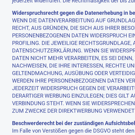
jederzeit widerrufen. Die Rechtmäßigkeit der bis z
Widerspruchsrecht gegen die Datenerhebung in be
WENN DIE DATENVERARBEITUNG AUF GRUNDLAGE VO
RECHT, AUS GRÜNDEN, DIE SICH AUS IHRER BES
PERSONENBEZOGENEN DATEN WIDERSPRUCH EINZ
PROFILING. DIE JEWEILIGE RECHTSGRUNDLAGE, 
DATENSCHUTZERKLÄRUNG. WENN SIE WIDERSPR
DATEN NICHT MEHR VERARBEITEN, ES SEI DEN
NACHWEISEN, DIE IHRE INTERESSEN, RECHTE UN
GELTENDMACHUNG, AUSÜBUNG ODER VERTEIDIGU
WERDEN IHRE PERSONENBEZOGENEN DATEN VERAR
JEDERZEIT WIDERSPRUCH GEGEN DIE VERARBEI
DERARTIGER WERBUNG EINZULEGEN; DIES GILT A
VERBINDUNG STEHT. WENN SIE WIDERSPRECHE
ZUM ZWECKE DER DIREKTWERBUNG VERWENDET (
Beschwerderecht bei der zuständigen Aufsichtsbe
Im Falle von Verstößen gegen die DSGVO steht den 